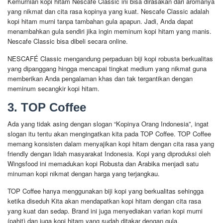
Kemurnian kopi hitam Nescafe Classic ini bisa dirasakan dari aromanya
yang nikmat dan cita rasa kopinya yang kuat. Nescafe Classic adalah
kopi hitam murni tanpa tambahan gula apapun. Jadi, Anda dapat
menambahkan gula sendiri jika ingin meminum kopi hitam yang manis.
Nescafe Classic bisa dibeli secara online.
NESCAFÉ Classic mengandung perpaduan biji kopi robusta berkualitas
yang dipanggang hingga mencapai tingkat medium yang nikmat guna
memberikan Anda pengalaman khas dan tak tergantikan dengan
meminum secangkir kopi hitam.
3. TOP Coffee
Ada yang tidak asing dengan slogan “Kopinya Orang Indonesia”, ingat
slogan itu tentu akan mengingatkan kita pada TOP Coffee. TOP Coffee
memang konsisten dalam menyajikan kopi hitam dengan cita rasa yang
friendly dengan lidah masyarakat Indonesia. Kopi yang diproduksi oleh
Wingsfood ini memadukan kopi Robusta dan Arabika menjadi satu
minuman kopi nikmat dengan harga yang terjangkau.
TOP Coffee hanya menggunakan biji kopi yang berkualitas sehingga
ketika diseduh Kita akan mendapatkan kopi hitam dengan cita rasa
yang kuat dan sedap. Brand ini juga menyediakan varian kopi murni
(pahit) dan juga kopi hitam yang sudah ditakar dengan gula.