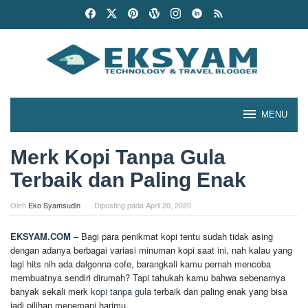
Loncat
ke
konten
MENU
Merk Kopi Tanpa Gula
Terbaik dan Paling Enak
Oleh
Eko Syamsudin
Diposting pada
April 20, 2020
EKSYAM.COM
–
Bagi para penikmat kopi tentu sudah tidak asing
dengan adanya berbagai variasi minuman kopi saat ini, nah kalau yang
lagi hits nih ada dalgonna cofe, barangkali kamu pernah mencoba
membuatnya sendiri dirumah? Tapi tahukah kamu bahwa sebenarnya
banyak sekali merk
kopi tanpa gula
terbaik dan paling enak yang bisa
jadi pilihan menemani harimu.