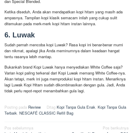
dan Special Blended.
Ketika diseduh, Anda akan mendapatkan kopi hitam yang masih ada
ampasnya. Tampilan kopi klasik semacam inilah yang cukup sulit
ditemukan pada merk-merk kopi hitam instan lainnya.
6. Luwak
Sudah pernah mencoba kopi Luwak? Rasa kopi ini benar-benar murni
dan nikmat, apalagi jika Anda meminumnya dalam keadaan hangat
tentu rasanya lebih mantap.
Bukankah brand Kopi Luwak hanya menyediakan White Coffee saja?
Varian kopi paling terkenal dari Kopi Luwak memang White Coffee-nya.
Akan tetapi, merk ini juga memproduksi kopi hitam instan. Menariknya
lagi Luwak Kopi Hitam sudah dikombinasikan dengan gula. Jadi, Anda
tidak perlu repot-repot menambahkan gula lagi.
Posting pada
Review
Ditag
Kopi Tanpa Gula Enak
,
Kopi Tanpa Gula
Terbaik
,
NESCAFÉ CLASSIC Refill Bag
Navigasi
Pos sebelumnya
Pos berikutnya